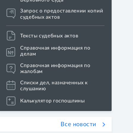
Запрос о предоставлении копий
судебных актов
Тексты судебных актов
Справочная информация по
делам
Справочная информация по
Коллегия по гражданским делам восстанови
жалобам
на нарушение которых указал Игорь Краснов
Списки дел, назначенных к
слушанию
Калькулятор госпошлины
Все новости