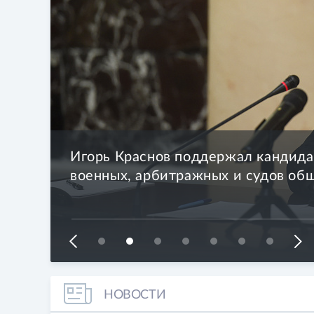
раво
Игорь Краснов поддержал кандида
военных, арбитражных и судов о
я 2026
НОВОСТИ