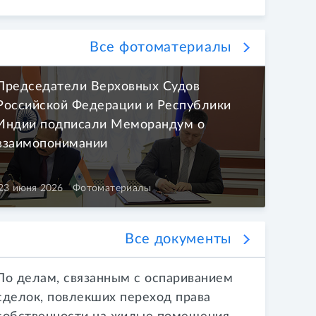
Все фотоматериалы
Председатели Верховных Судов
Российской Федерации и Республики
Индии подписали Меморандум о
взаимопонимании
23 июня 2026
Фотоматериалы
Все документы
По делам, связанным с оспариванием
сделок, повлекших переход права