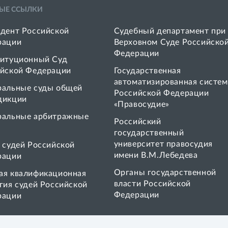
ЫЕ ССЫЛКИ
дент Российской
Судебный департамент при
рации
Верховном Суде Российско
Федерации
итуционный Суд
йской Федерации
Государственная
автоматизированная систем
ральные суды общей
Российской Федерации
дикции
«Правосудие»
ральные арбитражные
Pоссийский
государственный
университет правосудия
 cудей Российской
имени В.М.Лебедева
рации
Органы государственной
я квалификационная
власти Российской
гия судей Российской
Федерации
рации