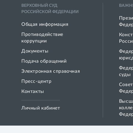
ВЕРХОВНЫЙ СУД
ВАЖН
РОССИЙСКОЙ ФЕДЕРАЦИИ
Прези
Общая информация
Феде
Противодействие
Конст
коррупции
Росси
Документы
Феде
юрис
Подача обращений
Феде
Электронная справочная
суды
Пресс-центр
Совет
Феде
Контакты
Высша
колле
Личный кабинет
Феде