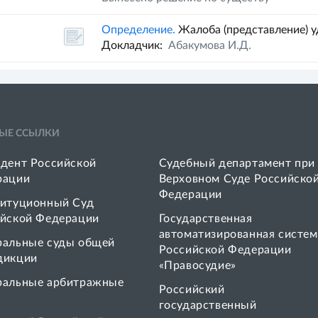
Определение.
Жалоба (представление) 
Докладчик:
Абакумова И.Д.
ЫЕ ССЫЛКИ
дент Российской
Судебный департамент при
рации
Верховном Суде Российско
Федерации
итуционный Суд
йской Федерации
Государственная
автоматизированная систем
ральные суды общей
Российской Федерации
дикции
«Правосудие»
ральные арбитражные
Pоссийский
государственный