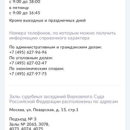
с 9:00 до 18:00
в пятницу
с 9:00 до 16:45
Кроме выходных и праздничных дней
Номера телефонов, по которым можно получить
информацию справочного характера
По ад­ми­ни­стра­тив­ным
и граж­дан­ским делам:
+7 (495) 627-96-96
По уго­лов­ным делам:
+7 (495) 627-02-47
По эко­но­ми­че­ским
спо­рам:
+7 (495) 627-97-75
Залы судебных заседаний Верховного Суда
Российской Федерации расположены по адресам
Москва, ул. Поварская, д. 15, стр.1
Подъезд № 3
Залы № 2063, 3078,
4073, 4074, 4075