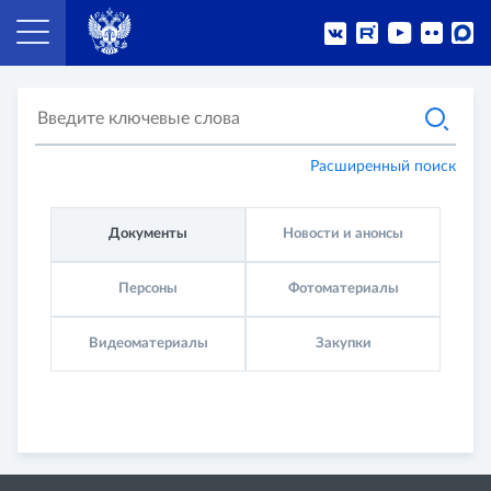
Расширенный поиск
Документы
Новости и анонсы
Персоны
Фо­то­ма­те­ри­а­лы
Ви­део­ма­те­ри­а­лы
Закупки