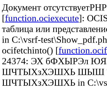
Документ отсутствуетPHP 
[
function.ociexecute
]: OCI
таблица или представлени
in C:\vsrf-test\Show_pdf.p
ocifetchinto() [
function.oci
24374: ЭХ бФХЫРЭл 
ШЧТЫХзХЭШХЬ ШЫШ 
ШЧТЫХзХЭШХЬ in C:\vsrf-