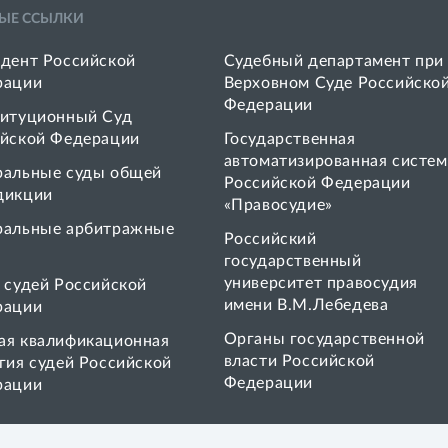
ЫЕ ССЫЛКИ
дент Российской
Судебный департамент при
рации
Верховном Суде Российско
Федерации
итуционный Суд
йской Федерации
Государственная
автоматизированная систем
ральные суды общей
Российской Федерации
дикции
«Правосудие»
ральные арбитражные
Pоссийский
государственный
университет правосудия
 cудей Российской
имени В.М.Лебедева
рации
Органы государственной
я квалификационная
власти Российской
гия судей Российской
Федерации
рации