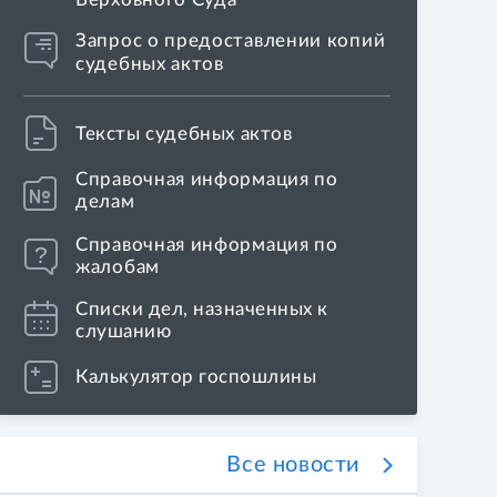
Запрос о предоставлении копий
судебных актов
Тексты судебных актов
Справочная информация по
делам
Справочная информация по
Коллегия по гражданским делам восстанови
жалобам
на нарушение которых указал Игорь Краснов
Списки дел, назначенных к
слушанию
Калькулятор госпошлины
Все новости