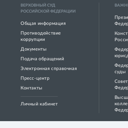
ВЕРХОВНЫЙ СУД
ВАЖН
РОССИЙСКОЙ ФЕДЕРАЦИИ
Прези
Общая информация
Феде
Противодействие
Конст
коррупции
Росси
Документы
Феде
юрис
Подача обращений
Феде
Электронная справочная
суды
Пресс-центр
Совет
Феде
Контакты
Высша
колле
Личный кабинет
Феде