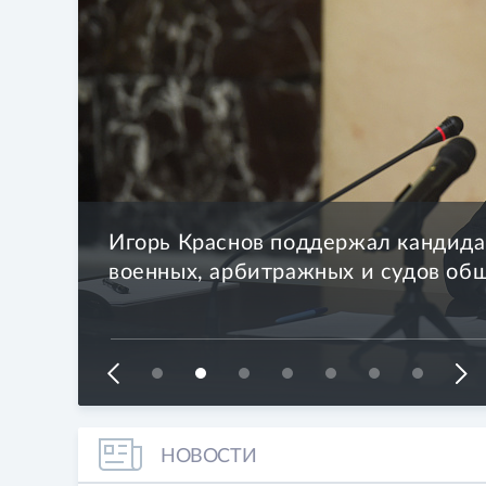
раво
Игорь Краснов поддержал кандида
военных, арбитражных и судов о
я 2026
НОВОСТИ