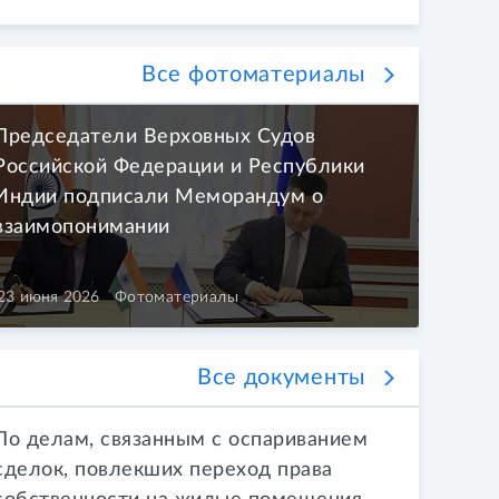
Все фотоматериалы
Председатели Верховных Судов
Российской Федерации и Республики
Индии подписали Меморандум о
взаимопонимании
23 июня 2026
Фотоматериалы
Все документы
По делам, связанным с оспариванием
сделок, повлекших переход права